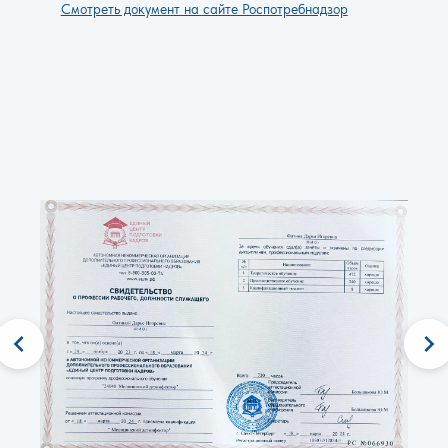
Смотреть документ на сайте Роспотребнадзор
chevron_left
chevron_right